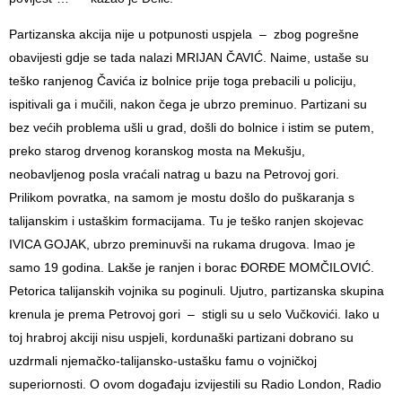
Partizanska akcija nije u potpunosti uspjela – zbog pogrešne
obavijesti gdje se tada nalazi MRIJAN ČAVIĆ. Naime, ustaše su
teško ranjenog Čavića iz bolnice prije toga prebacili u policiju,
ispitivali ga i mučili, nakon čega je ubrzo preminuo. Partizani su
bez većih problema ušli u grad, došli do bolnice i istim se putem,
preko starog drvenog koranskog mosta na Mekušju,
neobavljenog posla vraćali natrag u bazu na Petrovoj gori.
Prilikom povratka, na samom je mostu došlo do puškaranja s
talijanskim i ustaškim formacijama. Tu je teško ranjen skojevac
IVICA GOJAK, ubrzo preminuvši na rukama drugova. Imao je
samo 19 godina. Lakše je ranjen i borac ĐORĐE MOMČILOVIĆ.
Petorica talijanskih vojnika su poginuli. Ujutro, partizanska skupina
krenula je prema Petrovoj gori – stigli su u selo Vučkovići. Iako u
toj hrabroj akciji nisu uspjeli, kordunaški partizani dobrano su
uzdrmali njemačko-talijansko-ustašku famu o vojničkoj
superiornosti. O ovom događaju izvijestili su Radio London, Radio