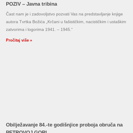
POZIV – Javna tribina
Čast nam je i zadovoljstvo pozvati Vas na predstavljanje knjige
autora Tvrtka Božića „Krčani u fašističkim, nacističkim i ustaškim
zatvorima i logorima 1941. – 1945.“
Pročitaj više »
Obilježavanje 84.-te godišnjice proboja obruča na
PETROVOJ GORI