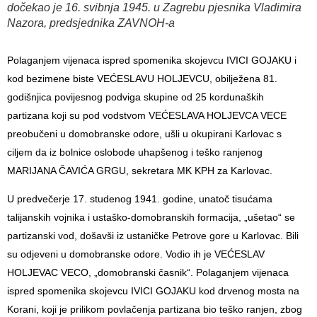
dočekao je 16. svibnja 1945. u Zagrebu pjesnika Vladimira
Nazora, predsjednika ZAVNOH-a
Polaganjem vijenaca ispred spomenika skojevcu IVICI GOJAKU i
kod bezimene biste VEĆESLAVU HOLJEVCU, obilježena 81.
godišnjica povijesnog podviga skupine od 25 kordunaških
partizana koji su pod vodstvom VEĆESLAVA HOLJEVCA VECE
preobučeni u domobranske odore, ušli u okupirani Karlovac s
ciljem da iz bolnice oslobode uhapšenog i teško ranjenog
MARIJANA ČAVIĆA GRGU, sekretara MK KPH za Karlovac.
U predvečerje 17. studenog 1941. godine, unatoč tisućama
talijanskih vojnika i ustaško-domobranskih formacija, „ušetao“ se
partizanski vod, došavši iz ustaničke Petrove gore u Karlovac. Bili
su odjeveni u domobranske odore. Vodio ih je VEĆESLAV
HOLJEVAC VECO, „domobranski časnik“. Polaganjem vijenaca
ispred spomenika skojevcu IVICI GOJAKU kod drvenog mosta na
Korani, koji je prilikom povlačenja partizana bio teško ranjen, zbog