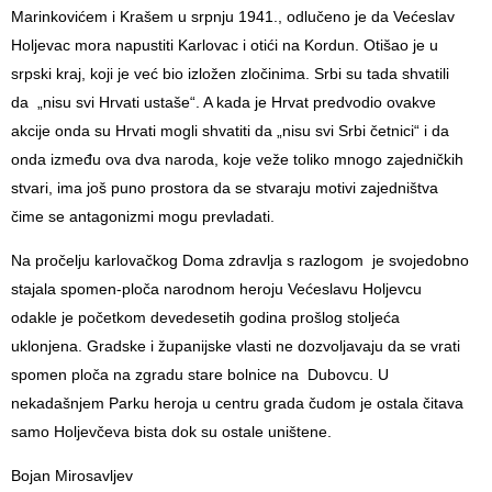
Marinkovićem i Krašem u srpnju 1941., odlučeno je da Većeslav
Holjevac mora napustiti Karlovac i otići na Kordun. Otišao je u
srpski kraj, koji je već bio izložen zločinima. Srbi su tada shvatili
da „nisu svi Hrvati ustaše“. A kada je Hrvat predvodio ovakve
akcije onda su Hrvati mogli shvatiti da „nisu svi Srbi četnici“ i da
onda između ova dva naroda, koje veže toliko mnogo zajedničkih
stvari, ima još puno prostora da se stvaraju motivi zajedništva
čime se antagonizmi mogu prevladati.
Na pročelju karlovačkog Doma zdravlja s razlogom je svojedobno
stajala spomen-ploča narodnom heroju Većeslavu Holjevcu
odakle je početkom devedesetih godina prošlog stoljeća
uklonjena. Gradske i županijske vlasti ne dozvoljavaju da se vrati
spomen ploča na zgradu stare bolnice na Dubovcu. U
nekadašnjem Parku heroja u centru grada čudom je ostala čitava
samo Holjevčeva bista dok su ostale uništene.
Bojan Mirosavljev