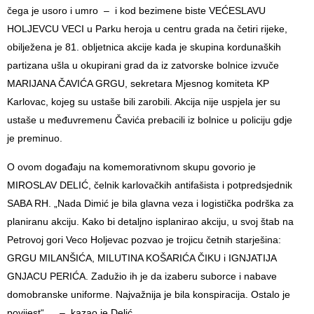
čega je usoro i umro – i kod bezimene biste VEĆESLAVU
HOLJEVCU VECI u Parku heroja u centru grada na četiri rijeke,
obilježena je 81. obljetnica akcije kada je skupina kordunaških
partizana ušla u okupirani grad da iz zatvorske bolnice izvuče
MARIJANA ČAVIĆA GRGU, sekretara Mjesnog komiteta KP
Karlovac, kojeg su ustaše bili zarobili. Akcija nije uspjela jer su
ustaše u međuvremenu Čavića prebacili iz bolnice u policiju gdje
je preminuo.
O ovom događaju na komemorativnom skupu govorio je
MIROSLAV DELIĆ, čelnik karlovačkih antifašista i potpredsjednik
SABA RH. „Nada Dimić je bila glavna veza i logistička podrška za
planiranu akciju. Kako bi detaljno isplanirao akciju, u svoj štab na
Petrovoj gori Veco Holjevac pozvao je trojicu četnih starješina:
GRGU MILANŠIĆA, MILUTINA KOŠARIĆA ČIKU i IGNJATIJA
GNJACU PERIĆA. Zadužio ih je da izaberu suborce i nabave
domobranske uniforme. Najvažnija je bila konspiracija. Ostalo je
povijest“… – kazao je Delić.