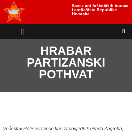
Savez antifašističkih boraca
i antifašista Republike
Hrvatske
antifašističko nasljeđe
antifašističke borbe
Uloga i položaj žrtve
HRABAR
PARTIZANSKI
POTHVAT
Većeslav Holjevac Veco kao zapovjednik Grada Zagreba,