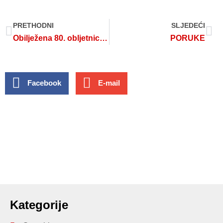
PRETHODNI
SLJEDEĆI
Obilježena 80. obljetnica formiranja Kalničkog partizanskog odreda
PORUKE
Facebook
E-mail
Kategorije