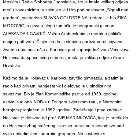
Moskva i Radio Slobodna Jugoslavija, što je imalo velikog odjeka
među saveznicima, a snimljen je i film pod naslovom „Signali nad
gradom“, scenarista SLAVKA GOLDSTEINA, redatelj je bio ŽIKA
MITROVIĆ, a glavnu ulogu tumačio je beogradski glumac
ALESANDAR GAVRIĆ. Važan čimbenik bio je moralno politički
uspjeh pothvata. Činjenica da je skupina partizana uz najveću
životnu opasnost ušla u Karlovac pod zapovjedništvom Većeslava
Holjevca da spase svog suborca, imala je velikog odjeka širom
Hrvatske.
Kažimo da je Holjevac u Karlovcu završio gimnaziju, a zatim je
radio kao privatni namještenik i djelovao je u sindikalnim
savezima. Bio je član Komunističke partije od 1939. godine,
aktivni sudionik NOB-a u Drugom svjetskom ratu, a Narodnim
herojem proglašen je 1952. godine. Zaduženja i prve zadatke
Holjevac je dobivao od prof. IVE MARINKOVIĆA, koji je predložio
da Holjevac zbog stečenog iskustva preuzme rukovodstvo nad
svim omladinskim i udarnim grupama. Na sastanku s