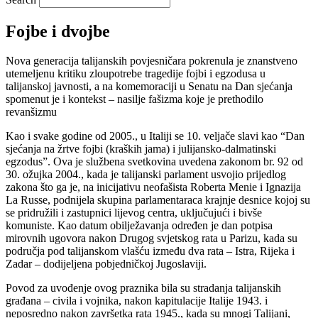
Fojbe i dvojbe
Nova generacija talijanskih povjesničara pokrenula je znanstveno
utemeljenu kritiku zloupotrebe tragedije fojbi i egzodusa u
talijanskoj javnosti, a na komemoraciji u Senatu na Dan sjećanja
spomenut je i kontekst – nasilje fašizma koje je prethodilo
revanšizmu
Kao i svake godine od 2005., u Italiji se 10. veljače slavi kao “Dan
sjećanja na žrtve fojbi (kraških jama) i julijansko-dalmatinski
egzodus”. Ova je službena svetkovina uvedena zakonom br. 92 od
30. ožujka 2004., kada je talijanski parlament usvojio prijedlog
zakona što ga je, na inicijativu neofašista Roberta Menie i Ignazija
La Russe, podnijela skupina parlamentaraca krajnje desnice kojoj su
se pridružili i zastupnici lijevog centra, uključujući i bivše
komuniste. Kao datum obilježavanja određen je dan potpisa
mirovnih ugovora nakon Drugog svjetskog rata u Parizu, kada su
područja pod talijanskom vlašću između dva rata – Istra, Rijeka i
Zadar – dodijeljena pobjedničkoj Jugoslaviji.
Povod za uvođenje ovog praznika bila su stradanja talijanskih
građana – civila i vojnika, nakon kapitulacije Italije 1943. i
neposredno nakon završetka rata 1945., kada su mnogi Talijani,