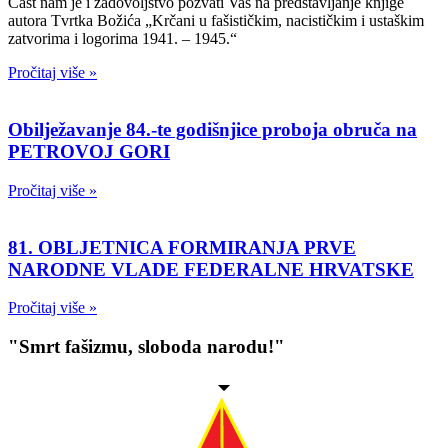
Čast nam je i zadovoljstvo pozvati Vas na predstavljanje knjige
autora Tvrtka Božića „Krčani u fašističkim, nacističkim i ustaškim
zatvorima i logorima 1941. – 1945.“
Pročitaj više »
Obilježavanje 84.-te godišnjice proboja obruča na
PETROVOJ GORI
Pročitaj više »
81. OBLJETNICA FORMIRANJA PRVE
NARODNE VLADE FEDERALNE HRVATSKE
Pročitaj više »
"Smrt fašizmu, sloboda narodu!"