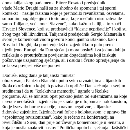
doma talijanskog parlamenta Ettore Rosato i predsjednik
vlade Mario Draghi našli su za shodno da spomenu i taj sporni
kontekst – nasilje fašizma koje je prethodilo revanšizmu, osvetama,
sumarnim pogubljenjima i torturama, koje međutim nisu zahvatile
samo Talijane, već i one “Slavene”, kako kažu u Italiji, a to znači
Hrvate i Slovence, koji su predstavljali “klasne neprijatelje” i koji su
zbog toga bili likvidirani. Talijanski predsjednik Sergio Mattarella u
svom je komemorativnom govoru koncilijantno istaknuo, kao i
Rosato i Draghi, da pomirenje leži u zajedničkom putu prema
ujedinjenoj Europi i da Dan sjećanja mora poslužiti za jednu dublju
refleksiju o proturječnim povijesnim događanjima koji iziskuju
poštovanje uzajamnog sjećanja, ali i osudu i čvrsto opredjeljenje da
se takva povijest više ne ponovi.
Doduše, istog dana je talijanski ministar
obrazovanja Patrizio Bianchi uputio svim ravnateljima talijanskih
škola okružnicu u kojoj ih poziva da upriliče Dan sjećanja u svojim
sredinama i da tu “kolektivnu memoriju” ugrade u školske
programe. Ali se ministru opet potkrao jedan od eufemizama na koje
navode neofašisti – izjednačio je stradanje u fojbama s holokaustom,
što je izazvalo burne reakcije, naravno negativne, talijanske
židovske zajednice. Izjednačavati fojbe s holokaustom je upravo čin
“apsolutnog revizionizma”, kako je rečeno na konferenciji na
Sveučilištu u Sieni, dan prije održavanja komemoracije u Senatu, a
koja je nosila znakovit naslov “Politička upotreba sjećanja i fašistički