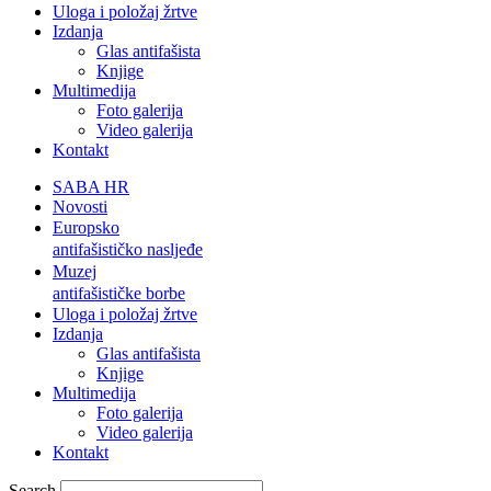
Uloga i položaj žrtve
Izdanja
Glas antifašista
Knjige
Multimedija
Foto galerija
Video galerija
Kontakt
SABA HR
Novosti
Europsko
antifašističko nasljeđe
Muzej
antifašističke borbe
Uloga i položaj žrtve
Izdanja
Glas antifašista
Knjige
Multimedija
Foto galerija
Video galerija
Kontakt
Search