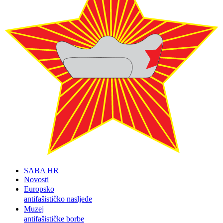
SABA HR
Novosti
Europsko
antifašističko nasljeđe
Muzej
antifašističke borbe