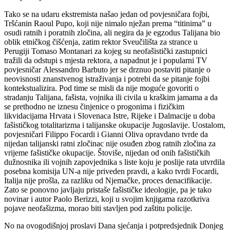
Tako se na udaru ekstremista našao jedan od povjesničara fojbi,
Tršćanin Raoul Pupo, koji nije nimalo nježan prema “titinima” u
osudi ratnih i poratnih zločina, ali negira da je egzodus Talijana bio
oblik etničkog čišćenja, zatim rektor Sveučilišta za strance u
Perugiji Tomaso Montanari za kojeg su neofašistički zastupnici
tražili da odstupi s mjesta rektora, a napadnut je i popularni TV
povjesničar Alessandro Barbuto jer se drznuo postaviti pitanje o
neovisnosti znanstvenog istraživanja i potrebi da se pitanje fojbi
kontekstualizira. Pod time se misli da nije moguće govoriti o
stradanju Talijana, fašista, vojnika ili civila u kraškim jamama a da
se prethodno ne iznesu činjenice o progonima i fizičkim
likvidacijama Hrvata i Slovenaca Istre, Rijeke i Dalmacije u doba
fašističkog totalitarizma i talijanske okupacije Jugoslavije. Uostalom,
povjesničari Filippo Focardi i Gianni Oliva opravdano tvrde da
nijedan talijanski ratni zločinac nije osuđen zbog ratnih zločina za
vrijeme fašističke okupacije. Štoviše, nijedan od onih fašističkih
dužnosnika ili vojnih zapovjednika s liste koju je poslije rata utvrdila
posebna komisija UN-a nije priveden pravdi, a kako tvrdi Focardi,
Italija nije prošla, za razliku od Njemačke, proces denacifikacije.
Zato se ponovno javljaju pristaše fašističke ideologije, pa je tako
novinar i autor Paolo Berizzi, koji u svojim knjigama razotkriva
pojave neofašizma, morao biti stavljen pod zaštitu policije.
No na ovogodišnjoj proslavi Dana sjećanja i potpredsjednik Donjeg