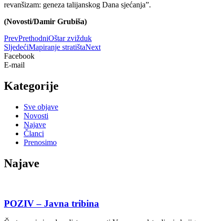
revanšizam: geneza talijanskog Dana sjećanja”.
(Novosti/Damir Grubiša)
Prev
Prethodni
Oštar zvižduk
Sljedeći
Mapiranje stratišta
Next
Facebook
E-mail
Kategorije
Sve objave
Novosti
Najave
Članci
Prenosimo
Najave
POZIV – Javna tribina