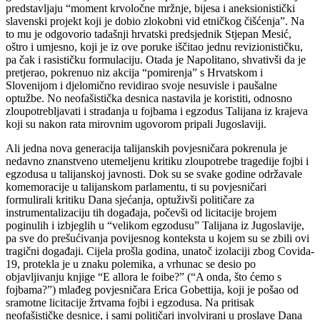
predstavljaju “moment krvoločne mržnje, bijesa i aneksionistički
slavenski projekt koji je dobio zlokobni vid etničkog čišćenja”. Na
to mu je odgovorio tadašnji hrvatski predsjednik Stjepan Mesić,
oštro i umjesno, koji je iz ove poruke iščitao jednu revizionističku,
pa čak i rasističku formulaciju. Otada je Napolitano, shvativši da je
pretjerao, pokrenuo niz akcija “pomirenja” s Hrvatskom i
Slovenijom i djelomično revidirao svoje nesuvisle i paušalne
optužbe. No neofašistička desnica nastavila je koristiti, odnosno
zloupotrebljavati i stradanja u fojbama i egzodus Talijana iz krajeva
koji su nakon rata mirovnim ugovorom pripali Jugoslaviji.
Ali jedna nova generacija talijanskih povjesničara pokrenula je
nedavno znanstveno utemeljenu kritiku zloupotrebe tragedije fojbi i
egzodusa u talijanskoj javnosti. Dok su se svake godine održavale
komemoracije u talijanskom parlamentu, ti su povjesničari
formulirali kritiku Dana sjećanja, optuživši političare za
instrumentalizaciju tih događaja, počevši od licitacije brojem
poginulih i izbjeglih u “velikom egzodusu” Talijana iz Jugoslavije,
pa sve do prešućivanja povijesnog konteksta u kojem su se zbili ovi
tragični događaji. Cijela prošla godina, unatoč izolaciji zbog Covida-
19, protekla je u znaku polemika, a vrhunac se desio po
objavljivanju knjige “E allora le foibe?” (“A onda, što ćemo s
fojbama?”) mlađeg povjesničara Erica Gobettija, koji je pošao od
sramotne licitacije žrtvama fojbi i egzodusa. Na pritisak
neofašističke desnice, i sami političari involvirani u proslave Dana