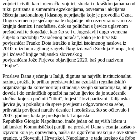
vojnici i civili, kao i njemački vojnici, stradali u kraškim jamama od
ruku partizana u sumarnim egzekucijama, osvetama i akcijama
čišćenja nacionalnog i klasnog neprijatelja koje je provodila Ozna.
Dugo vremena je sjećanje na te događaje bilo rezervirano samo za
krajnju desnicu i neofašiste, dok su političari s ljevice uglavnom
prešućivali te događaje, kao što se i u Jugoslaviji dugo vremena
šutjelo o razdoblju “zaraćenog poraća”, kako je to hrvatski
povjesničar Franko Dota istražio u knjizi istoimenog naslova iz
2010. u izdanju agilnog zagrebačkog izdavača Srednja Europa, koji
je i izdavač knjige talijansko-slovenskog
povjesničara Jože Pirjevca objavljene 2020. baš pod nazivom
“Fojbe”.
Proslava Dana sjećanja u Italiji, dignuta na najvišu institucionalnu
razinu, pružila je priliku predstavnicima ezulskih (egzilantskih)
organizacija da komemoriraju stradanja svojih sunarodnjaka, ali je
dovela i do emfatičkih optužbi na račun ljevice da je suučesnik
zločina koje su počinili “titini”, to jest Titovi partizani. Talijanska
ljevica je, u pokušaju da spere povijesnu odgovornost sa sebe,
prihvatila povijesni narativ desnice i neofašista, što se očitovalo i
2007. godine, kada je predsjednik Talijanske
Republike Giorgio Napolitano, inače jedan od najviših lidera u
talijanskoj Komunističkoj partiji, na proslavi Dana sjećanja izašao s
izjavom koja je, opravdano, naišla na ogorčenu reakciju s ove strane
granice, u Sloveniji i Hrvatskoj. Napolitano je tada izrekao da fojbe