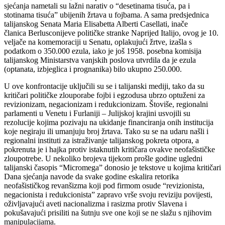
sjećanja nametali su lažni narativ o “desetinama tisuća, pa i
stotinama tisuća” ubijenih žrtava u fojbama. A sama predsjednica
talijanskog Senata Maria Elisabetta Alberti Casellati, inače
članica Berlusconijeve političke stranke Naprijed Italijo, ovog je 10.
veljače na komemoraciji u Senatu, oplakujući žrtve, izašla s
podatkom o 350.000 ezula, iako je još 1958. posebna komisija
talijanskog Ministarstva vanjskih poslova utvrdila da je ezula
(optanata, izbjeglica i prognanika) bilo ukupno 250.000.
U ove konfrontacije uključili su se i talijanski mediji, tako da su
kritičari političke zlouporabe fojbi i egzodusa ubrzo optuženi za
revizionizam, negacionizam i redukcionizam. Štoviše, regionalni
parlamenti u Venetu i Furlaniji – Julijskoj krajini usvojili su
rezolucije kojima pozivaju na ukidanje financiranja onih institucija
koje negiraju ili umanjuju broj žrtava. Tako su se na udaru našli i
regionalni instituti za istraživanje talijanskog pokreta otpora, a
pokrenuta je i hajka protiv istaknutih kritičara ovakve neofašističke
zloupotrebe. U nekoliko brojeva tijekom prošle godine ugledni
talijanski časopis “Micromega” donosio je tekstove u kojima kritičari
Dana sjećanja navode da svake godine eskalira retorika
neofašističkog revanšizma koji pod firmom osude “revizionista,
negacionista i redukcionista” zapravo vrše svoju reviziju povijesti,
oživljavajući aveti nacionalizma i rasizma protiv Slavena i
pokušavajući prisiliti na šutnju sve one koji se ne slažu s njihovim
manipulacijama.