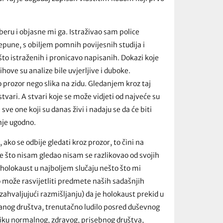
aberu i objasne mi ga. Istraživao sam police
epune, s obiljem pomnih povijesnih studija i
ešto istraženih i pronicavo napisanih. Dokazi koje
hove su analize bile uvjerljive i duboke.
 prozor nego slika na zidu. Gledanjem kroz taj
tvari. A stvari koje se može vidjeti od najveće su
sve one koji su danas živi i nadaju se da će biti
anje ugodno.
 ako se odbije gledati kroz prozor, to čini na
ome što nisam gledao nisam se razlikovao od svojih
 holokaust u najboljem slučaju nešto što mi
to može rasvijetliti predmete naših sadašnjih
ahvaljujući razmišljanju) da je holokaust prekid u
iranog društva, trenutačno ludilo posred duševnog
liku normalnog, zdravog, prisebnog društva,