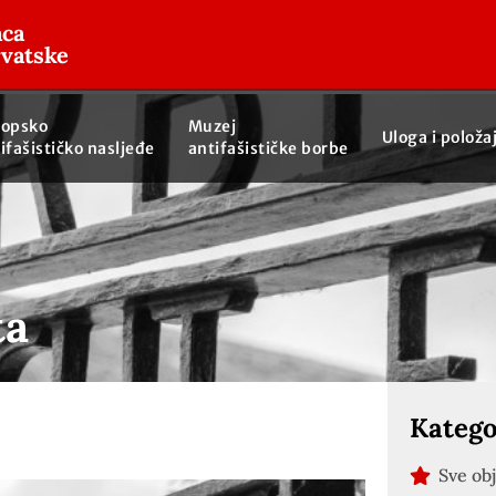
aca
rvatske
ropsko
Muzej
Uloga i položa
ifašističko nasljeđe
antifašističke borbe
ta
Katego
Sve ob