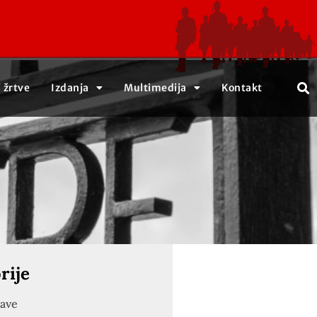
j žrtve
Izdanja
Multimedija
Kontakt
rije
jave