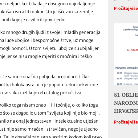
ave i neljudskosti kada je dosegnuo najudaljenije
Pročitaj viš
ušao istražiti nakon što je iščezao sa zemlje,
nih koje je ucvilio ili povrijedio.
ko mnogo drugih ljudi iz svoje i mlađih generacija:
io na lude ubojice i bespomoćne žrtve, uz mnoge
ogli pomoći. U tom svijetu, ubojice su ubijali jer
klanje jer se nisu mogle mjeriti s moćnim i teško
 da će samo konačna pobjeda protunacističke
edodžba holokausta bila je poput uredno uokvirene
iko se slika razlikuje od ostalog pokućstva.
81. OBL
NARODNE
liko toga nisam znao – ili točnije, o koliko toga
HRVATS
što se dogodilo u tom “svijetu koji nije bio moj”.
snilo na onaj jednostavan i intelektualno utješan
Pročitaj viš
st nije samo mračan i stravičan, nego je ujedno
. Taj je događaj zapisan vlastitim kodom koji prvo