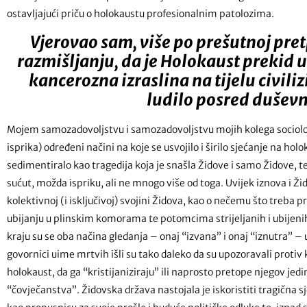
ostavljajući priču o holokaustu profesionalnim patolozima.
Vjerovao sam, više po prešutnoj pre
razmišljanju, da je Holokaust prekid 
kancerozna izraslina na tijelu civil
ludilo posred duševn
Mojem samozadovoljstvu i samozadovoljstvu mojih kolega sociolo
isprika) određeni načini na koje se usvojilo i širilo sjećanje na holo
sedimentiralo kao tragedija koja je snašla Židove i samo Židove, te
sućut, možda ispriku, ali ne mnogo više od toga. Uvijek iznova i Žid
kolektivnoj (i isključivoj) svojini Židova, kao o nečemu što treba pr
ubijanju u plinskim komorama te potomcima strijeljanih i ubijeni
kraju su se oba načina gledanja – onaj “izvana” i onaj “iznutra” 
govornici uime mrtvih išli su tako daleko da su upozoravali protiv 
holokaust, da ga “kristijaniziraju” ili naprosto pretope njegov jed
“čovječanstva”. Židovska država nastojala je iskoristiti tragična s