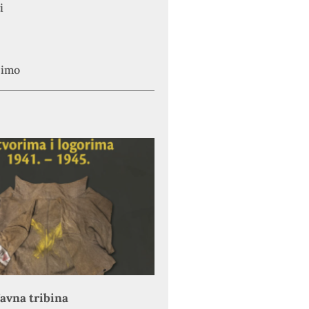
i
simo
avna tribina