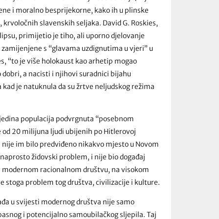
ene i moralno besprijekorne, kako ih u plinske
 krvoločnih slavenskih seljaka. David G. Roskies,
psu, primijetio je tiho, ali uporno djelovanje
a zamijenjene s “glavama uzdignutima u vjeri” u
ies, “to je više holokaust kao arhetip mogao
dobri, a nacisti i njihovi suradnici bijahu
a kad je natuknula da su žrtve neljudskog režima
li jedina populacija podvrgnuta “posebnom
 od 20 milijuna ljudi ubijenih po Hitlerovoj
 i nije im bilo predviđeno nikakvo mjesto u Novom
o naprosto židovski problem, i nije bio događaj
šem modernom racionalnom društvu, na visokom
je stoga problem tog društva, civilizacije i kulture.
ađa u svijesti modernog društva nije samo
asnog i potencijalno samoubilačkog sljepila. Taj