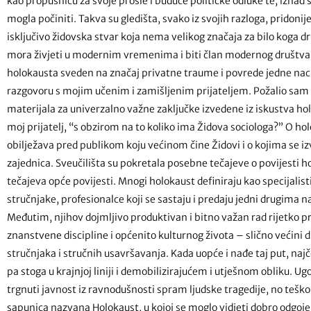
kao propusnicu za svoje prošle i buduće političke odluke te, iznad
mogla počiniti. Takva su gledišta, svako iz svojih razloga, pridonije
isključivo židovska stvar koja nema velikog značaja za bilo koga d
mora živjeti u modernim vremenima i biti član modernog društva. 
holokausta sveden na značaj privatne traume i povrede jedne naci
razgovoru s mojim učenim i zamišljenim prijateljem. Požalio sam
materijala za univerzalno važne zaključke izvedene iz iskustva holo
moj prijatelj, “s obzirom na to koliko ima Židova sociologa?” O hol
obilježava pred publikom koju većinom čine Židovi i o kojima se i
zajednica. Sveučilišta su pokretala posebne tečajeve o povijesti 
tečajeva opće povijesti. Mnogi holokaust definiraju kao specijalist
stručnjake, profesionalce koji se sastaju i predaju jedni drugima
Međutim, njihov dojmljivo produktivan i bitno važan rad rijetko p
znanstvene discipline i općenito kulturnog života – slično većini 
stručnjaka i stručnih usavršavanja. Kada uopće i nađe taj put, naj
pa stoga u krajnjoj liniji i demobilizirajućem i utješnom obliku.
trgnuti javnost iz ravnodušnosti spram ljudske tragedije, no tešk
sapunica nazvana Holokaust, u kojoj se moglo vidjeti dobro odgojene