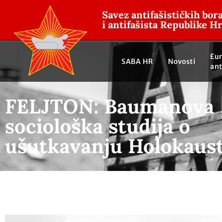
Savez antifašističkih bor
i antifašista Republike H
Eu
SABA HR
Novosti
ant
FELJTON: Baumanova
sociološka studija o
ušutkavanju Holokaus