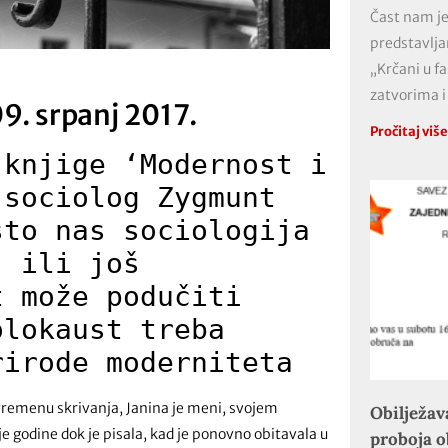
Čast nam je
predstavlja
„Krčani u f
zatvorima i
09. srpanj 2017.
Pročitaj viš
 knjige ‘Modernost i
 sociolog Zygmunt
što nas sociologija
, ili još
t može podučiti
olokaust treba
rirode moderniteta
 vremenu skrivanja, Janina je meni, svojem
Obilježav
e godine dok je pisala, kad je ponovno obitavala u
proboja 