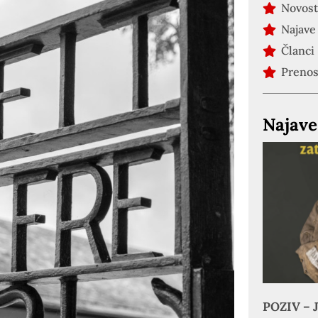
Novost
Najave
Članci
Preno
Najave
POZIV – J