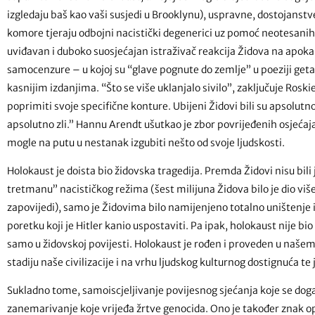
izgledaju baš kao vaši susjedi u Brooklynu), uspravne, dostojanstv
komore tjeraju odbojni nacistički degenerici uz pomoć neotesanih,
uviđavan i duboko suosjećajan istraživač reakcija Židova na apokali
samocenzure – u kojoj su “glave pognute do zemlje” u poeziji get
kasnijim izdanjima. “Što se više uklanjalo sivilo”, zaključuje Rosk
poprimiti svoje specifične konture. Ubijeni Židovi bili su apsolutno 
apsolutno zli.” Hannu Arendt ušutkao je zbor povrijeđenih osjećaj
mogle na putu u nestanak izgubiti nešto od svoje ljudskosti.
Holokaust je doista bio židovska tragedija. Premda Židovi nisu bi
tretmanu” nacističkog režima (šest milijuna Židova bilo je dio više
zapovijedi), samo je Židovima bilo namijenjeno totalno uništenje
poretku koji je Hitler kanio uspostaviti. Pa ipak, holokaust nije bi
samo u židovskoj povijesti. Holokaust je rođen i proveden u na
stadiju naše civilizacije i na vrhu ljudskog kulturnog dostignuća te 
Sukladno tome, samoiscjeljivanje povijesnog sjećanja koje se dog
zanemarivanje koje vrijeđa žrtve genocida. Ono je također znak op