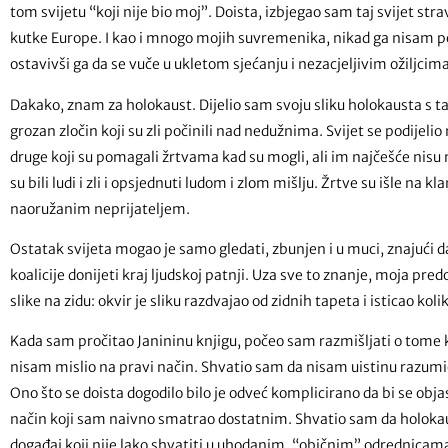
tom svijetu “koji nije bio moj”. Doista, izbjegao sam taj svijet str
kutke Europe. I kao i mnogo mojih suvremenika, nikad ga nisam pok
ostavivši ga da se vuče u ukletom sjećanju i nezacjeljivim ožiljcima o
Dakako, znam za holokaust. Dijelio sam svoju sliku holokausta s ta
grozan zločin koji su zli počinili nad nedužnima. Svijet se podijel
druge koji su pomagali žrtvama kad su mogli, ali im najčešće nisu m
su bili ludi i zli i opsjednuti ludom i zlom mišlju. Žrtve su išle na 
naoružanim neprijateljem.
Ostatak svijeta mogao je samo gledati, zbunjen i u muci, znajući
koalicije donijeti kraj ljudskoj patnji. Uza sve to znanje, moja pr
slike na zidu: okvir je sliku razdvajao od zidnih tapeta i isticao kol
Kada sam pročitao Janininu knjigu, počeo sam razmišljati o tome ko
nisam mislio na pravi način. Shvatio sam da nisam uistinu razumio 
Ono što se doista dogodilo bilo je odveć komplicirano da bi se obja
način koji sam naivno smatrao dostatnim. Shvatio sam da holokau
događaj koji nije lako shvatiti u uhodanim, “običnim” odrednicama