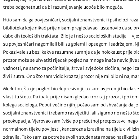
treba odgonetnuti da bi razumijevanje uopće bilo moguće.
Htio sam da ga povjesničari, socijalni znanstvenici i psiholozi raz
biblioteka koje nikad prije nisam pregledavao i ustanovio da su pr
dubokih teoloških traktata. Bilo je i nešto socioloških studija – vj
su povjesničari nagomilali bili su golemi i opsegom i sadržajem. Nji
Pokazivale su bez ikakve razumne sumnje da je holokaust prije bio
prozor može se uhvatiti rijedak pogled na mnoge inače nevidljive s
važnosti, ne samo za počinitelje, žrtve i svjedoke zločina, nego i za 
živi i sutra. Ono što sam vidio kroz taj prozor nije mi bilo ni najm
Međutim, što je pogled bio depresivniji, to sam uvjereniji bio da se,
vlastitu štetu. Pa ipak, prije nisam gledao kroz taj prozor, i po t
kolega sociologa. Poput većine njih, pošao sam od shvaćanja da je
socijalni znanstvenici trebamo rasvijetliti, ali sigurno ne nešto š
preokupacija. Vjerovao sam (više po prešutnoj pretpostavci nego z
normalnom tijeku povijesti, kancerozna izraslina na tijelu civiliz
zdravlja. Tako sam za potrebe svojih studenata mogao naslikati s