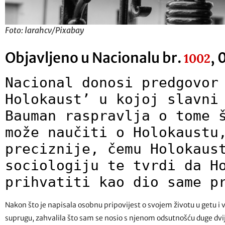
Foto: larahcv/Pixabay
Objavljeno u Nacionalu br.
, 
1002
Nacional donosi predgovor
Holokaust’ u kojoj slavni
Bauman raspravlja o tome 
može naučiti o Holokaustu
preciznije, čemu Holokaus
sociologiju te tvrdi da H
prihvatiti kao dio same p
Nakon što je napisala osobnu pripovijest o svojem životu u getu i
suprugu, zahvalila što sam se nosio s njenom odsutnošću duge dvij