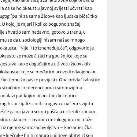
 svega, kao akontaciju za nepravde koje bi sama
la da se holokaust u javnoj svijesti učvrsti kao
rugog (pa ni za same Židove kao ljudska bića) tko
U kojoj je mjeri i koliko pogubno značaj
je shvatio sam nedavno, gotovo u trenu, u
 mu se da u sociologiji nisam našao mnogo
kausta. “Nije li to iznenađujuće”, odgovorio je
okaustu se može čitati na godišnjice koje se
zvještava kao o događajima u životu židovskih
holokausta, koje se međutim provodi odvojeno od
ičku temu židovske povijesti. Ona privlači vlastite
 na stručnim konferencijama i simpozijima.
ronalazi put kojim bi postao dio matice
drugih specijaliziranih krugova u našem svijetu
češće ga na javnu scenu puštaju u steriliziranom,
 Ugodno usklađen s javnom mitologijom, on može
o i iz njenog samozadovoljstva – kao američka
 liječnike finih manira i njihove obitelji (koji