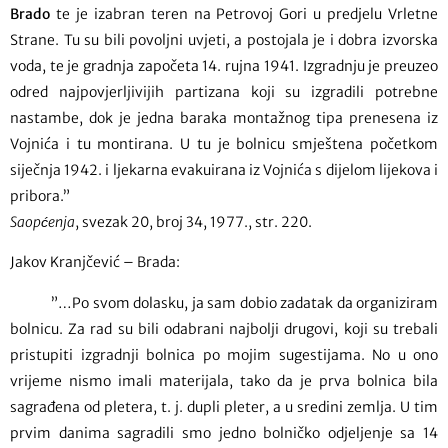
Brado
te je izabran teren na Petrovoj Gori u predjelu Vrletne
Strane. Tu su bili povoljni uvjeti, a postojala je i dobra izvorska
voda, te je gradnja započeta 14. rujna 1941. Izgradnju je preuzeo
odred najpovjerljivijih partizana koji su izgradili potrebne
nastambe, dok je jedna baraka montažnog tipa prenesena iz
Vojnića i tu montirana. U tu je bolnicu smještena početkom
siječnja 1942. i ljekarna evakuirana iz Vojnića s dijelom lijekova i
pribora.”
Saopćenja
, svezak 20, broj 34, 1977., str. 220.
Jakov Kranjčević – Brada:
”…Po svom dolasku, ja sam dobio zadatak da organiziram
bolnicu. Za rad su bili odabrani najbolji drugovi, koji su trebali
pristupiti izgradnji bolnica po mojim sugestijama. No u ono
vrijeme nismo imali materijala, tako da je prva bolnica bila
sagrađena od pletera, t. j. dupli pleter, a u sredini zemlja. U tim
prvim danima sagradili smo jedno bolničko odjeljenje sa 14