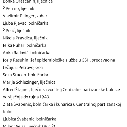
Bonka Oreščanin, liječnica
? Petrno, liječnik
Vladimir Pilinger, zubar
Ljuba Pjevac, bolničarka
? Polić, liječnik
Nikola Pravdica, liječnik
Jelka Puhar, bolničarka
Anka Radović, bolničarka
Josip Rasuhin, šef epidemiološke službe u GŠH, predavao na
tečaju u Petrovoj Gori
Soka Studen, bolničarka
Marija Schlezinger, liječnica
Alfred Štajner, liječnik i voditelj Centralne partizanske bolnice
od siječnja do rujna 1943.
Zlata Švabenic, bolničarka i kuharica u Centralnoj partizanskoj
bolnici
Ljubica Švabenic, bolničarka
Milan Weiss, liječnik (Buci?)