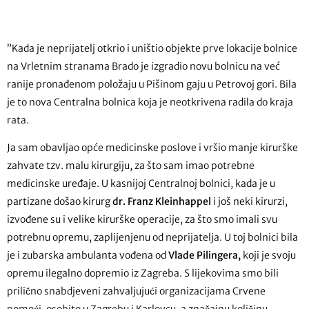
”Kada je neprijatelj otkrio i uništio objekte prve lokacije bolnice
na Vrletnim stranama Brado je izgradio novu bolnicu na već
ranije pronađenom položaju u Pišinom gaju u Petrovoj gori. Bila
je to nova Centralna bolnica koja je neotkrivena radila do kraja
rata.
Ja sam obavljao opće medicinske poslove i vršio manje kirurške
zahvate tzv. malu kirurgiju, za što sam imao potrebne
medicinske uređaje. U kasnijoj Centralnoj bolnici, kada je u
partizane došao kirurg
dr. Franz Kleinhappel
i još neki kirurzi,
izvođene su i velike kirurške operacije, za što smo imali svu
potrebnu opremu, zaplijenjenu od neprijatelja. U toj bolnici bila
je i zubarska ambulanta vođena od
Vlade Pilingera,
koji je svoju
opremu ilegalno dopremio iz Zagreba. S lijekovima smo bili
prilično snabdjeveni zahvaljujući organizacijama Crvene
pomoći, osobito u Zagrebu i Karlovcu, a značajnu količinu