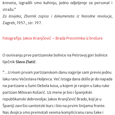
kreveta, izgradili smo kuhinju, jedno odjeljenje za personal i
stražu.”
Za čovjeka, Zbornik zapisa i dokumenata iz Narodne revolucje,
Zagreb, 1957., str. 197.
Fotografija: Jakov Kranjčević – Brada Presnimka iz brošure
O osnivanju prve partizanske bolnice na Petrovoj gori bolnice
liječnik
Slavo
Zlatić
:
”…U mom prvom partizanskom danu najprije sam previo jednu
laku ranu Većeslava Holjevca. Već istoga dana došlo je do napada
na partizane u šumi Debela kosa, u kojem je ranjen u šaku ruke
partizan Milovan Košarić. Uz mene je bio i španjolski
republikanski dobrovoljac Jakov Kranjčević Brado, koji je u
Španiji završio sanitetski kurs i bio na prvim linijama fronte.
Nas dvojica smo premotali veoma kompliciranu ranu šake i