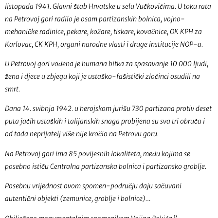
listopada 1941. Glavni štab Hrvatske u selu Vučkovićima. U toku rata
na Petrovoj gori radilo je osam partizanskih bolnica, vojno-
mehaničke radinice, pekare, kožare, tiskare, kovačnice, OK KPH za
Karlovac, CK KPH, organi narodne vlasti i druge institucije NOP-a.
U Petrovoj gori vođena je humana bitka za spasavanje 10 000 ljudi,
žena i djece u zbjegu koji je ustaško-fašistički zloćinci osudili na
smrt.
Dana 14. svibnja 1942. u herojskom jurišu 730 partizana protiv deset
puta jačih ustaških i talijanskih snaga probijena su sva tri obruča i
od tada neprijatelj više nije kročio na Petrovu goru.
Na Petrovoj gori ima 85 povijesnih lokaliteta, među kojima se
posebno ističu Centralna partizanska bolnica i partizansko groblje.
Posebnu vrijednost ovom spomen-području daju sačuvani
autentični objekti (zemunice, groblje i bolnice)…