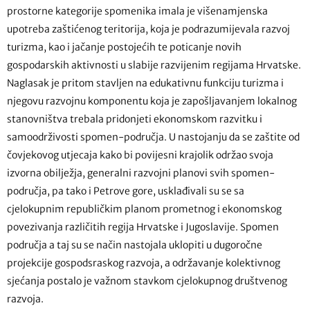
prostorne kategorije spomenika imala je višenamjenska
upotreba zaštićenog teritorija, koja je podrazumijevala razvoj
turizma, kao i jačanje postojećih te poticanje novih
gospodarskih aktivnosti u slabije razvijenim regijama Hrvatske.
Naglasak je pritom stavljen na edukativnu funkciju turizma i
njegovu razvojnu komponentu koja je zapošljavanjem lokalnog
stanovništva trebala pridonjeti ekonomskom razvitku i
samoodrživosti spomen-područja. U nastojanju da se zaštite od
čovjekovog utjecaja kako bi povijesni krajolik održao svoja
izvorna obilježja, generalni razvojni planovi svih spomen-
područja, pa tako i Petrove gore, usklađivali su se sa
cjelokupnim republičkim planom prometnog i ekonomskog
povezivanja različitih regija Hrvatske i Jugoslavije. Spomen
područja a taj su se način nastojala uklopiti u dugoročne
projekcije gospodsraskog razvoja, a održavanje kolektivnog
sjećanja postalo je važnom stavkom cjelokupnog društvenog
razvoja.