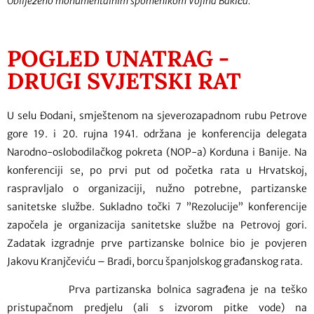
Obilježeno monumentalnim spomenikom Vojina Bakića.
”
POGLED UNATRAG -
DRUGI SVJETSKI RAT
U selu Đodani, smještenom na sjeverozapadnom rubu Petrove
gore 19. i 20. rujna 1941. održana je konferencija delegata
Narodno-oslobodilačkog pokreta (NOP-a) Korduna i Banije. Na
konferenciji se, po prvi put od početka rata u Hrvatskoj,
raspravljalo o organizaciji, nužno potrebne, partizanske
sanitetske službe. Sukladno točki 7 ”Rezolucije” konferencije
započela je organizacija sanitetske službe na Petrovoj gori.
Zadatak izgradnje prve partizanske bolnice bio je povjeren
Jakovu Kranjčeviću – Bradi, borcu španjolskog građanskog rata.
Prva partizanska bolnica sagrađena je na teško
pristupačnom predjelu (ali s izvorom pitke vode) na