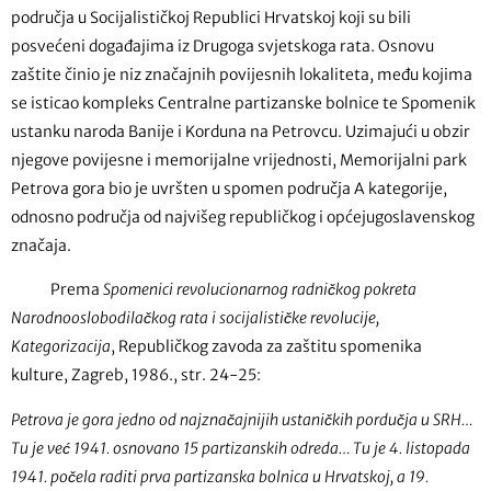
područja u Socijalističkoj Republici Hrvatskoj koji su bili
posvećeni događajima iz Drugoga svjetskoga rata. Osnovu
zaštite činio je niz značajnih povijesnih lokaliteta, među kojima
se isticao kompleks Centralne partizanske bolnice te Spomenik
ustanku naroda Banije i Korduna na Petrovcu. Uzimajući u obzir
njegove povijesne i memorijalne vrijednosti, Memorijalni park
Petrova gora bio je uvršten u spomen područja A kategorije,
odnosno područja od najvišeg republičkog i općejugoslavenskog
značaja.
Prema
Spomenici revolucionarnog radničkog pokreta
Narodnooslobodilačkog rata i socijalističke revolucije,
Kategorizacija
, Republičkog zavoda za zaštitu spomenika
kulture, Zagreb, 1986., str. 24-25:
Petrova je gora jedno od najznačajnijih ustaničkih pordučja u SRH…
Tu je već 1941. osnovano 15 partizanskih odreda… Tu je 4. listopada
1941. počela raditi prva partizanska bolnica u Hrvatskoj, a 19.