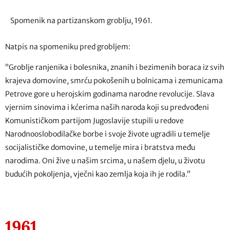
Spomenik na partizanskom groblju, 1961.
Natpis na spomeniku pred grobljem:
”Groblje ranjenika i bolesnika, znanih i bezimenih boraca iz svih
krajeva domovine, smrću pokošenih u bolnicama i zemunicama
Petrove gore u herojskim godinama narodne revolucije. Slava
vjernim sinovima i kćerima naših naroda koji su predvođeni
Komunističkom partijom Jugoslavije stupili u redove
Narodnooslobodilačke borbe i svoje živote ugradili u temelje
socijalističke domovine, u temelje mira i bratstva među
narodima. Oni žive u našim srcima, u našem djelu, u životu
budućih pokoljenja, vječni kao zemlja koja ih je rodila.”
1961.