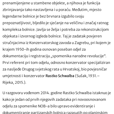
prenamijenjene u stambene objekte, a njihova je funkcija
zbrinjavanja tako nastavljena i u poraću. Međutim, mjesto
legendarne bolnice je bez brvnara izgubilo svoju
prepoznatljivost, bljedilo je sjećanje na veličinu i značaj ratnog
kompleksa bolnice. Javlja se želja i potreba za rekonstrukcijom
objekata i izvornog izgleda bolnice. Taj je zadatak povjeren
stručnjacima iz Konzervatorskog zavoda u Zagrebu, pri kojem je
krajem 1950-ih godina osnovan poseban odjel za
dokumentaciju i registraciju „spomenika narodne revolucije“.
Prvi referent pri tom odjelu, odnosno konzervator specijaliziran
za nasljeđe Drugog svjetskog rata u Hrvatskoj, bio povjesničar
umjetnosti i konzervator
Rastko Schwalba
(Sušak, 1931.–
Rijeka, 2015.).
U razgovoru vođenom 2014. godine Rastko Schwalba istaknuo je
kako je jedan od prvih njegovih zadataka pri novoosnovanom
odjelu za spomenike NOB-a bilo upravo evidentiranje i
dokumentiranje partizanskih bolnica razasutih po planinskim