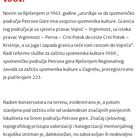
Novim se Rješenjem iz 1963. godine „utvrđuje se da spomeničko
područje Petrove Gore ima svojstvo spomenika kulture. Granica
tog područja je sa sjevera pravac Vojnić – Vrginmost, sa istoka
pravac Vrginmost – Perna – Crni Potok do ceste Crni Potok –
Krstinje, a sa juga i zapada granica teče tom cestom do Vojnića“.
Radi reforme službe za zaštitu spomenika kulture 1969.,
spomeničko područje Petrova gora Rješenjem Regionalnog
zavoda za zaštitu spomenika kulture u Zagrebu, preregistrirano
je pod brojem 223.
Radom konzervatora na terenu, evidentirano je, a potom
stavljeno pod zaštitu više od sedamdeset značajnih povijesnih
lokaliteta na širem području Petrove gore. Značaj cjelovitog,
topografskog pristupa valorizaciji i kategorizaciji memorijalnog
krajolika izniman je, dalekosežan, no zaboravljan ili nedovoljno