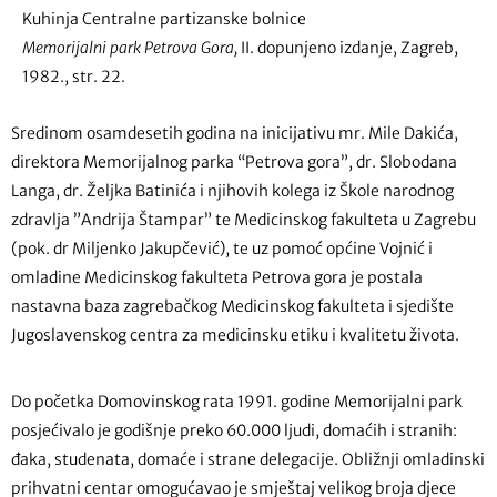
Kuhinja Centralne partizanske bolnice
Memorijalni park Petrova Gora,
II. dopunjeno izdanje, Zagreb,
1982., str. 22.
Sredinom osamdesetih godina na inicijativu mr. Mile Dakića,
direktora Memorijalnog parka “Petrova gora”, dr. Slobodana
Langa, dr. Željka Batinića i njihovih kolega iz Škole narodnog
zdravlja ”Andrija Štampar” te Medicinskog fakulteta u Zagrebu
(pok. dr Miljenko Jakupčević), te uz pomoć općine Vojnić i
omladine Medicinskog fakulteta Petrova gora je postala
nastavna baza zagrebačkog Medicinskog fakulteta i sjedište
Jugoslavenskog centra za medicinsku etiku i kvalitetu života.
Do početka Domovinskog rata 1991. godine Memorijalni park
posjećivalo je godišnje preko 60.000 ljudi, domaćih i stranih:
đaka, studenata, domaće i strane delegacije. Obližnji omladinski
prihvatni centar omogućavao je smještaj velikog broja djece