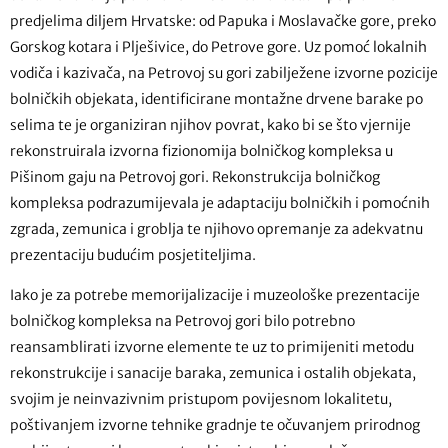
predjelima diljem Hrvatske: od Papuka i Moslavačke gore, preko
Gorskog kotara i Plješivice, do Petrove gore. Uz pomoć lokalnih
vodiča i kazivača, na Petrovoj su gori zabilježene izvorne pozicije
bolničkih objekata, identificirane montažne drvene barake po
selima te je organiziran njihov povrat, kako bi se što vjernije
rekonstruirala izvorna fizionomija bolničkog kompleksa u
Pišinom gaju na Petrovoj gori. Rekonstrukcija bolničkog
kompleksa podrazumijevala je adaptaciju bolničkih i pomoćnih
zgrada, zemunica i groblja te njihovo opremanje za adekvatnu
prezentaciju budućim posjetiteljima.
Iako je za potrebe memorijalizacije i muzeološke prezentacije
bolničkog kompleksa na Petrovoj gori bilo potrebno
reansamblirati izvorne elemente te uz to primijeniti metodu
rekonstrukcije i sanacije baraka, zemunica i ostalih objekata,
svojim je neinvazivnim pristupom povijesnom lokalitetu,
poštivanjem izvorne tehnike gradnje te očuvanjem prirodnog