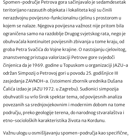
Spomen-područje Petrova gora sačinjavalo je sedamdesetak
teritorijano razasutih objekata i lokaliteta koji su činili
nerazdvojnu povijesno-funkcionalnu cjelinu s prostorom u
kojem se nalaze. Njegova povijesna važnost nije pritom bila
ograničena samo na razdoblje Drugog svjetskog rata, nego je
obuhvaćala kontinuitet povijesnih zbivanja u tome kraju, od
groba Petra Svačića do Vojne krajine. O nastojanju cjelovitog,
znanstvenog pristupa valorizaciji Petrove gore svjedoči
činjenica da je 1969. godine u Topuskom u organizaciji JAZU-a
održan Simpozij o Petrovoj gori u povodu 25. godišnjice III
zasjedanja ZAVNOH-a. (istoimeni zbornik urednika Dušana
Čalića izdao je JAZU 1972. u Zagrebu). Sudionici simpozija
obuhvatili su vrlo širok spektar tema, od povijesnih analiza
povezanih sa srednjovjekovnim i modernim dobom na tome
području, preko geologije terena, do narodnog stvaralaštva i
etno-socioloških karakteristika života na Kordunu.
Važnu ulogu u osmišljavanju spomen-područja kao specifične,