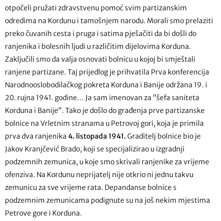
otpočeli pružati zdravstvenu pomoć svim partizanskim
odredima na Kordunu i tamošnjem narodu. Morali smo prelaziti
preko čuvanih cesta i pruga i satima pješačiti da bi došli do
ranjenika i bolesnih ljudi u različitim dijelovima Korduna.
Zaključili smo da valja osnovati bolnicu u kojoj bi smještali
ranjene partizane. Taj prijedlog je prihvatila Prva konferencija
Narodnooslobodilačkog pokreta Korduna i Banije održana 19. i
20. rujna 1941. godine… Ja sam imenovan za ”šefa saniteta
Korduna i Banije”. Tako je došlo do građenja prve partizanske
bolnice na Vrletnim stranama u Petrovoj gori, koja je primila
prva dva ranjenika
4. listopada 1941.
Graditelj bolnice bio je
Jakov Kranjčević Brado, koji se specijalizirao u izgradnji
podzemnih zemunica, u koje smo skrivali ranjenike za vrijeme
ofenziva. Na Kordunu neprijatelj nije otkrio ni jednu takvu
zemunicu za sve vrijeme rata. Depandanse bolnice s
podzemnim zemunicama podignute su na još nekim mjestima
Petrove gore i Korduna.