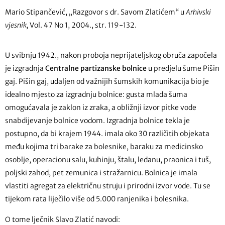
Mario Stipančević, „Razgovor s dr. Savom Zlatićem“ u
Arhivski
vjesnik,
Vol. 47 No 1, 2004., str. 119-132.
U svibnju 1942., nakon proboja neprijateljskog obruča započela
je izgradnja
Centralne partizanske bolnice
u predjelu šume Pišin
gaj. Pišin gaj, udaljen od važnijih šumskih komunikacija bio je
idealno mjesto za izgradnju bolnice: gusta mlada šuma
omogućavala je zaklon iz zraka, a obližnji izvor pitke vode
snabdijevanje bolnice vodom. Izgradnja bolnice tekla je
postupno, da bi krajem 1944. imala oko 30 različitih objekata
među kojima tri barake za bolesnike, baraku za medicinsko
osoblje, operacionu salu, kuhinju, štalu, ledanu, praonica i tuš,
poljski zahod, pet zemunica i stražarnicu. Bolnica je imala
vlastiti agregat za električnu struju i prirodni izvor vode. Tu se
tijekom rata liječilo više od 5.000 ranjenika i bolesnika.
O tome lječnik Slavo Zlatić navodi: