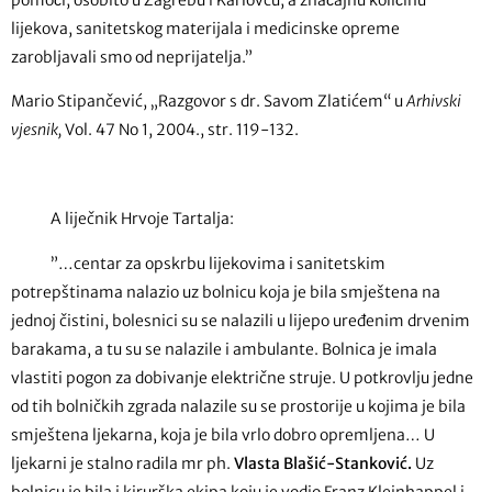
lijekova, sanitetskog materijala i medicinske opreme
zarobljavali smo od neprijatelja.”
Mario Stipančević, „Razgovor s dr. Savom Zlatićem“ u
Arhivski
vjesnik,
Vol. 47 No 1, 2004., str. 119-132.
A liječnik Hrvoje Tartalja:
”…centar za opskrbu lijekovima i sanitetskim
potrepštinama nalazio uz bolnicu koja je bila smještena na
jednoj čistini, bolesnici su se nalazili u lijepo uređenim drvenim
barakama, a tu su se nalazile i ambulante. Bolnica je imala
vlastiti pogon za dobivanje električne struje. U potkrovlju jedne
od tih bolničkih zgrada nalazile su se prostorije u kojima je bila
smještena ljekarna, koja je bila vrlo dobro opremljena… U
ljekarni je stalno radila mr ph.
Vlasta Blašić-Stanković.
Uz
bolnicu je bila i kirurška ekipa koju je vodio Franz Kleinhappel i