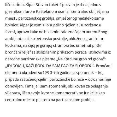
ličnostima. Kipar Stevan Luketić pozvan je da zajedno s
pjesnikom Jurom Kaštelanom osmisli centralno obilježje na
mjestu partizanskog groblja, smještenog nedaleko same
bolnice. Kipar je osmislio suptilno rješenje, suzdržano u
formi, upravo kako ne bi dominiralo značajem autentičnog
ambijenta: nisko betonsko postolje, obloženo granitnim
kockama, na čijoj je gornjoj stranibio bio umetnut plitki
brončani reljef sa stiliziranim prikazom boraca i stihovima iz
narodne partizanske pjesme „Na Kordunu grob od groba“:
„IDI DOMU, KAŽI RODU DA SAM PAO ZA SLOBODU“. Brončani
elementi ukradeni su 1990-tih godina, a spomenik – koji
pripada zaštićenoj cjelini partizanske bolnice – do danas nije
obnovljen. Time je i sam spomenik, oblikovan za polaganje
vijenaca, lišen svoje izvorne komemorativne funkcije kao
centralno mjesto pijeteta na partizanskom groblju.