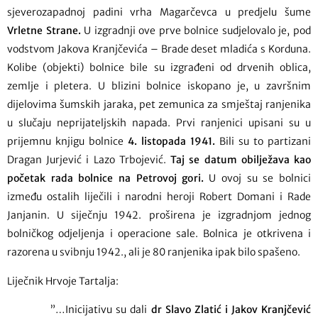
sjeverozapadnoj padini vrha Magarčevca u predjelu šume
Vrletne Strane.
U izgradnji ove prve bolnice sudjelovalo je, pod
vodstvom Jakova Kranjčevića – Brade deset mladića s Korduna.
Kolibe (objekti) bolnice bile su izgrađeni od drvenih oblica,
zemlje i pletera. U blizini bolnice iskopano je, u završnim
dijelovima šumskih jaraka, pet zemunica za smještaj ranjenika
u slučaju neprijateljskih napada. Prvi ranjenici upisani su u
prijemnu knjigu bolnice
4. listopada 1941.
Bili su to partizani
Dragan Jurjević i Lazo Trbojević.
Taj se datum obilježava kao
početak rada bolnice na Petrovoj gori.
U ovoj su se bolnici
između ostalih liječili i narodni heroji Robert Domani i Rade
Janjanin. U siječnju 1942. proširena je izgradnjom jednog
bolničkog odjeljenja i operacione sale. Bolnica je otkrivena i
razorena u svibnju 1942., ali je 80 ranjenika ipak bilo spašeno.
Liječnik Hrvoje Tartalja:
”…Inicijativu su dali
dr Slavo Zlatić i Jakov Kranjčević