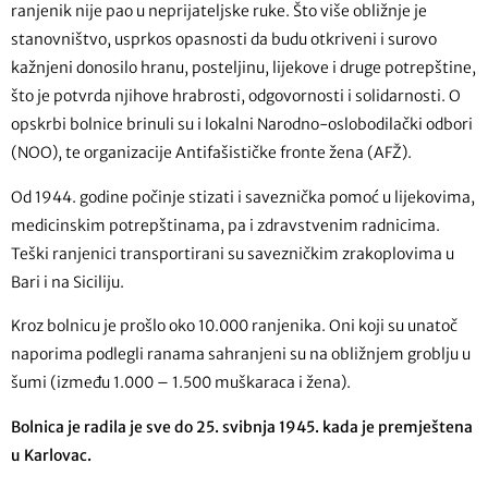
ranjenik nije pao u neprijateljske ruke. Što više obližnje je
stanovništvo, usprkos opasnosti da budu otkriveni i surovo
kažnjeni donosilo hranu, posteljinu, lijekove i druge potrepštine,
što je potvrda njihove hrabrosti, odgovornosti i solidarnosti. O
opskrbi bolnice brinuli su i lokalni Narodno-oslobodilački odbori
(NOO), te organizacije Antifašističke fronte žena (AFŽ).
Od 1944. godine počinje stizati i saveznička pomoć u lijekovima,
medicinskim potrepštinama, pa i zdravstvenim radnicima.
Teški ranjenici transportirani su savezničkim zrakoplovima u
Bari i na Siciliju.
Kroz bolnicu je prošlo oko 10.000 ranjenika. Oni koji su unatoč
naporima podlegli ranama sahranjeni su na obližnjem groblju u
šumi (između 1.000 – 1.500 muškaraca i žena).
Bolnica je radila je sve do 25. svibnja 1945. kada je premještena
u Karlovac.