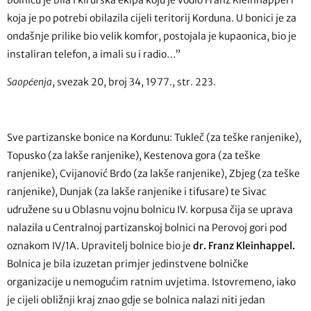
koja je po potrebi obilazila cijeli teritorij Korduna. U bonici je za
ondašnje prilike bio velik komfor, postojala je kupaonica, bio je
instaliran telefon, a imali su i radio…”
Saopćenja
, svezak 20, broj 34, 1977., str. 223.
Sve partizanske bonice na Kordunu: Tukleč (za teške ranjenike),
Topusko (za lakše ranjenike), Kestenova gora (za teške
ranjenike), Cvijanović Brdo (za lakše ranjenike), Zbjeg (za teške
ranjenike), Dunjak (za lakše ranjenike i tifusare) te Sivac
udružene su u Oblasnu vojnu bolnicu IV. korpusa čija se uprava
nalazila u Centralnoj partizanskoj bolnici na Perovoj gori pod
oznakom IV/1A. Upravitelj bolnice bio je
dr. Franz Kleinhappel.
Bolnica je bila izuzetan primjer jedinstvene bolničke
organizacije u nemogućim ratnim uvjetima. Istovremeno, iako
je cijeli obližnji kraj znao gdje se bolnica nalazi niti jedan