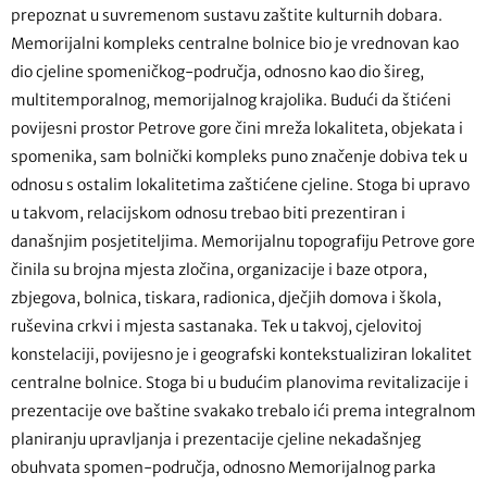
prepoznat u suvremenom sustavu zaštite kulturnih dobara.
Memorijalni kompleks centralne bolnice bio je vrednovan kao
dio cjeline spomeničkog-područja, odnosno kao dio šireg,
multitemporalnog, memorijalnog krajolika. Budući da štićeni
povijesni prostor Petrove gore čini mreža lokaliteta, objekata i
spomenika, sam bolnički kompleks puno značenje dobiva tek u
odnosu s ostalim lokalitetima zaštićene cjeline. Stoga bi upravo
u takvom, relacijskom odnosu trebao biti prezentiran i
današnjim posjetiteljima. Memorijalnu topografiju Petrove gore
činila su brojna mjesta zločina, organizacije i baze otpora,
zbjegova, bolnica, tiskara, radionica, dječjih domova i škola,
ruševina crkvi i mjesta sastanaka. Tek u takvoj, cjelovitoj
konstelaciji, povijesno je i geografski kontekstualiziran lokalitet
centralne bolnice. Stoga bi u budućim planovima revitalizacije i
prezentacije ove baštine svakako trebalo ići prema integralnom
planiranju upravljanja i prezentacije cjeline nekadašnjeg
obuhvata spomen-područja, odnosno Memorijalnog parka