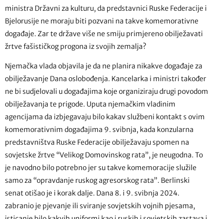
ministra Državni za kulturu, da predstavnici Ruske Federacije i
Bjelorusije ne moraju biti pozvani na takve komemorativne
događaje. Zar te države više ne smiju primjereno obilježavati
žrtve fašističkog progona iz svojih zemalja?
Njemačka vlada objavila je da ne planira nikakve događaje za
obilježavanje Dana oslobođenja. Kancelarka i ministri također
ne bi sudjelovali u događajima koje organiziraju drugi povodom
obilježavanja te prigode. Uputa njemačkim vladinim
agencijama da izbjegavaju bilo kakav službeni kontakt s ovim
komemorativnim događajima 9. svibnja, kada konzularna
predstavništva Ruske Federacije obilježavaju spomen na
sovjetske žrtve “Velikog Domovinskog rata”, je neugodna. To
je navodno bilo potrebno jer su takve komemoracije služile
samo za “opravdanje ruskog agresorskog rata”. Berlinski
senat otišao je i korak dalje. Dana 8. i 9. svibnja 2024.
zabranio je pjevanje ili sviranje sovjetskih vojnih pjesama,
isticanje bilo kakvih uniformi kao i ruskih i sovjetskih zastava i