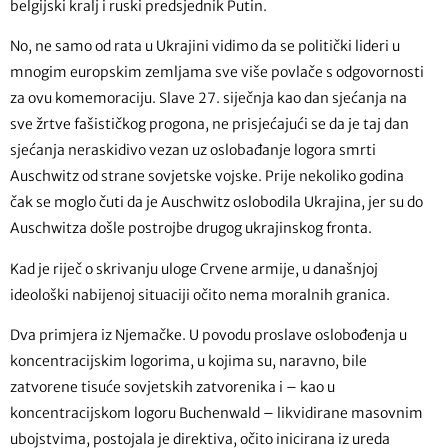
belgijski kralj i ruski predsjednik Putin.
No, ne samo od rata u Ukrajini vidimo da se politički lideri u
mnogim europskim zemljama sve više povlače s odgovornosti
za ovu komemoraciju. Slave 27. siječnja kao dan sjećanja na
sve žrtve fašističkog progona, ne prisjećajući se da je taj dan
sjećanja neraskidivo vezan uz oslobađanje logora smrti
Auschwitz od strane sovjetske vojske. Prije nekoliko godina
čak se moglo čuti da je Auschwitz oslobodila Ukrajina, jer su do
Auschwitza došle postrojbe drugog ukrajinskog fronta.
Kad je riječ o skrivanju uloge Crvene armije, u današnjoj
ideološki nabijenoj situaciji očito nema moralnih granica.
Dva primjera iz Njemačke. U povodu proslave oslobođenja u
koncentracijskim logorima, u kojima su, naravno, bile
zatvorene tisuće sovjetskih zatvorenika i – kao u
koncentracijskom logoru Buchenwald – likvidirane masovnim
ubojstvima, postojala je direktiva, očito inicirana iz ureda