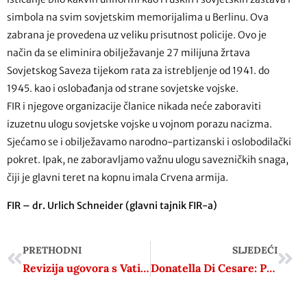
simbola na svim sovjetskim memorijalima u Berlinu. Ova
zabrana je provedena uz veliku prisutnost policije. Ovo je
način da se eliminira obilježavanje 27 milijuna žrtava
Sovjetskog Saveza tijekom rata za istrebljenje od 1941. do
1945. kao i oslobađanja od strane sovjetske vojske.
FIR i njegove organizacije članice nikada neće zaboraviti
izuzetnu ulogu sovjetske vojske u vojnom porazu nacizma.
Sjećamo se i obilježavamo narodno-partizanski i oslobodilački
pokret. Ipak, ne zaboravljamo važnu ulogu savezničkih snaga,
čiji je glavni teret na kopnu imala Crvena armija.
FIR – dr. Urlich Schneider (glavni tajnik FIR-a)
PRETHODNI
SLJEDEĆI
Revizija ugovora s Vatikanom ostaje NE temom: HBK se slaže
Donatella Di Cesare: Pacifisti su imali pravo