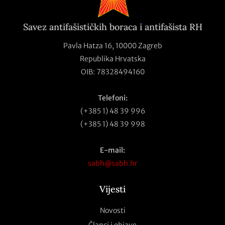
Savez antifašističkih boraca i antifašista RH
Pavla Hatza 16,
10000 Zagreb
Republika Hrvatska
OIB: 78328494160
Telefoni:
(+385 1) 48 39 996
(+385 1) 48 39 998
E-mail:
sabh@sabh.hr
Vijesti
Novosti