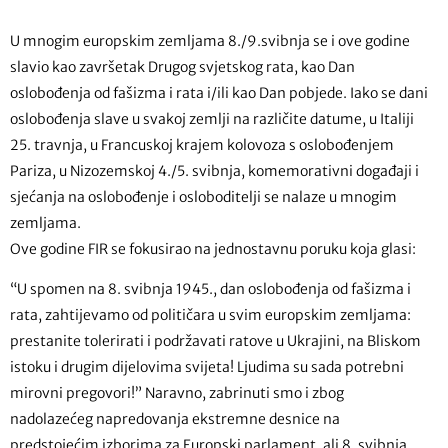
U mnogim europskim zemljama 8./9.svibnja se i ove godine
slavio kao završetak Drugog svjetskog rata, kao Dan
oslobođenja od fašizma i rata i/ili kao Dan pobjede. Iako se dani
oslobođenja slave u svakoj zemlji na različite datume, u Italiji
25. travnja, u Francuskoj krajem kolovoza s oslobođenjem
Pariza, u Nizozemskoj 4./5. svibnja, komemorativni događaji i
sjećanja na oslobođenje i osloboditelji se nalaze u mnogim
zemljama.
Ove godine FIR se fokusirao na jednostavnu poruku koja glasi:
“U spomen na 8. svibnja 1945., dan oslobođenja od fašizma i
rata, zahtijevamo od političara u svim europskim zemljama:
prestanite tolerirati i podržavati ratove u Ukrajini, na Bliskom
istoku i drugim dijelovima svijeta! Ljudima su sada potrebni
mirovni pregovori!” Naravno, zabrinuti smo i zbog
nadolazećeg napredovanja ekstremne desnice na
predstojećim izborima za Europski parlament, ali 8. svibnja