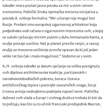
također mora poslati jasnu poruku za mir u ovim ratnim
vremenima. Politički široka njemačka mirovna inicijativa u
povodu 8. svibnja formulira: “Mir u Europi nije moguć bez
Rusije. Predani smo europskoj sigurnosnoj arhitekturi koja
podjednako vodi računa o sigurnosnim interesima svih, u kojoj
se sukobi rješavaju mirnim putem u duhu Immanuela Kanta, a
oružje postaje suvišno. Naš je planet previše ranjiv, a razvoj
oružja za masovno uništenje previše opasan da bi još jedan
veliki rat bio čak i mala mogućnost.” Slažemo se s ovim.
8./9. svibnja također je datum sjećanja na velika postignuća
svih dijelova antihitlerovske koalicije, partizanskih i
narodnooslobodilačkih pokreta, boraca i boraca
antifašističkog otpora i postrojbi savezničkih snaga, što je
Crvena armija nedvojbeno podnijela najveći teret. Politička
dužnost svih vlada u Europi i civilnog društva trebala bi biti da
to poštuju, kao što su to učinili francuski predsjednik Macron,